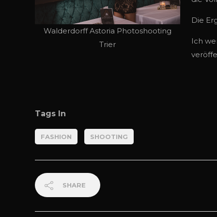
Die Er
Walderdorff Astoria Photoshooting
Ich we
Trier
veröff
Tags In
FASHION
SHOOTING
SHARE