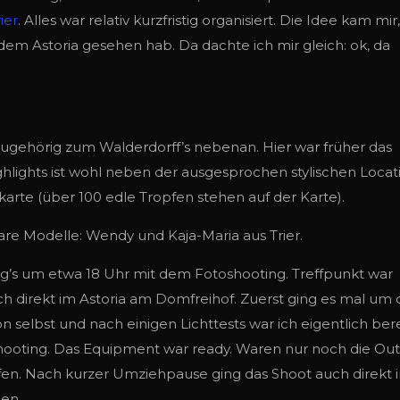
ier
. Alles war relativ kurzfristig organisiert. Die Idee kam mir,
s dem Astoria gesehen hab. Da dachte ich mir gleich: ok, da
 zugehörig zum Walderdorff’s nebenan. Hier war früher das
hlights ist wohl neben der ausgesprochen stylischen Locat
arte (über 100 edle Tropfen stehen auf der Karte).
re Modelle: Wendy und Kaja-Maria aus Trier.
ng’s um etwa 18 Uhr mit dem Fotoshooting. Treffpunkt war
ch direkt im Astoria am Domfreihof. Zuerst ging es mal um 
n selbst und nach einigen Lichttests war ich eigentlich bere
ooting. Das Equipment war ready. Waren nur noch die Outf
fen. Nach kurzer Umziehpause ging das Shoot auch direkt i
len.