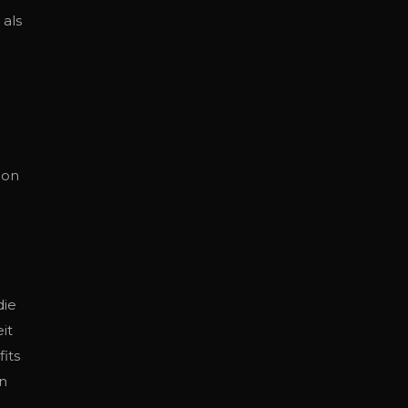
 als
ion
die
it
its
n