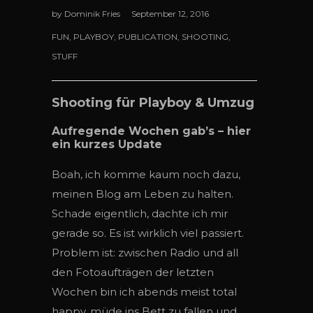
by
Dominik Fries
September 12, 2016
FUN
,
PLAYBOY
,
PUBLICATION
,
SHOOTING
,
STUFF
Shooting für Playboy & Umzug
Aufregende Wochen gab’s – hier
ein kurzes Update
Boah, ich komme kaum noch dazu,
meinen Blog am Leben zu halten.
Schade eigentlich, dachte ich mir
gerade so. Es ist wirklich viel passiert.
Problem ist: zwischen Radio und all
den Fotoaufträgen der letzten
Wochen bin ich abends meist total
happy, müde ins Bett zu fallen und