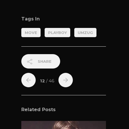
Tags In
MOVE
PLAYBOY
UMZUG
SHARE
12
/ 46
Related Posts