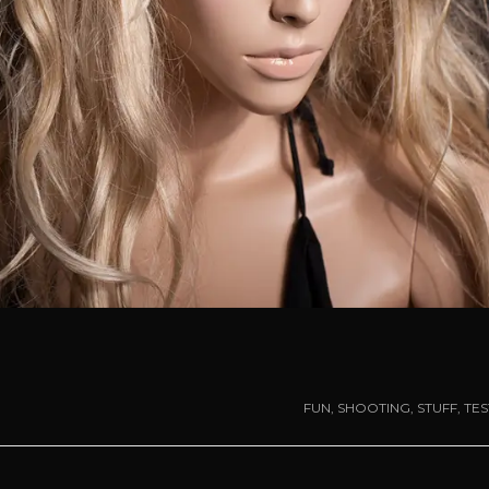
FUN
,
SHOOTING
,
STUFF
,
TES