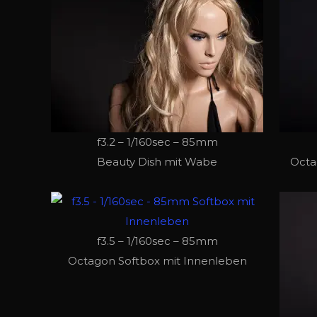
f3.2 – 1/160sec – 85mm
Beauty Dish mit Wabe
Octa
f3.5 – 1/160sec – 85mm
Octagon Softbox mit Innenleben