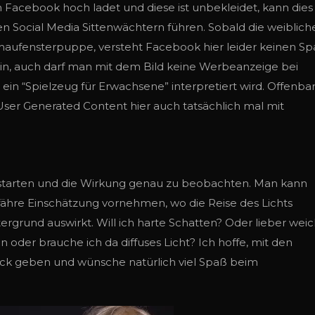
 in Facebook hoch ladet und diese ist unbekleidet, kann dies
n Social Media Sittenwächtern führen. Sobald die weiblich
 Schaufensterpuppe, versteht Facebook hier leider keinen S
n, auch darf man mit dem Bild keine Werbeanzeige bei
ein “Spielzeug für Erwachsene” interpretiert wird. Offenba
User Generated Content hier auch tatsächlich mal mit
u starten und die Wirkung genau zu beobachten. Man kann
efähre Einschätzung vornehmen, wo die Reise des Lichts
ergrund auswirkt. Will ich harte Schatten? Oder lieber wei
 oder brauche ich da diffuses Licht? Ich hoffe, mit den
ick geben und wünsche natürlich viel Spaß beim