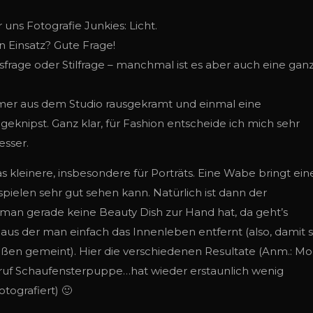
uns Fotografie Junkies: Licht.
 Einsatz? Gute Frage!
sfrage oder Stilfrage – manchmal ist es aber auch eine gan
ormer aus dem Studio rausgekramt und einmal eine
eknipst. Ganz klar, für Fashion entscheide ich mich sehr
esser.
kleinere, insbesondere für Porträts. Eine Wabe bringt ei
spielen sehr gut sehen kann. Natürlich ist dann der
 man gerade keine Beauty Dish zur Hand hat, da geht’s
 aus der man einfach das Innenleben entfernt (also, damit 
ußen gemeint). Hier die verschiedenen Resultate (Anm.: Mo
 Beruf Schaufensterpuppe…hat wieder erstaunlich wenig
ografiert) 🙂