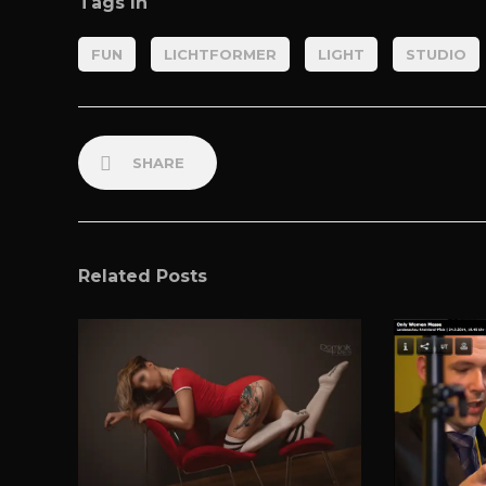
Tags In
FUN
LICHTFORMER
LIGHT
STUDIO
SHARE
Related Posts