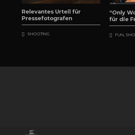
Relevantes Urteil für
“Only W
Pressefotografen
für die F
SHOOTING
,
FUN
SHO