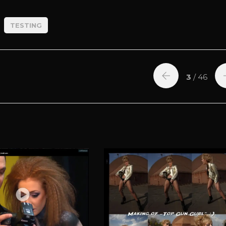
TESTING
3
/ 46