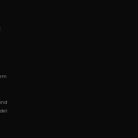
z
nem
sind
del